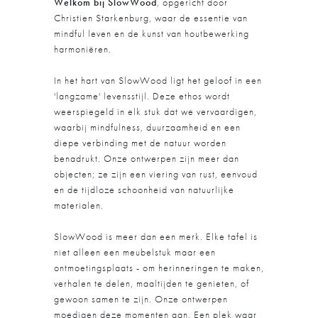
Welkom bij SlowWood
, opgericht door
Christien Starkenburg, waar de essentie van
mindful leven en de kunst van houtbewerking
harmoniëren.
In het hart van SlowWood ligt het geloof in een
'langzame' levensstijl. Deze ethos wordt
weerspiegeld in elk stuk dat we vervaardigen,
waarbij mindfulness, duurzaamheid en een
diepe verbinding met de natuur worden
benadrukt. Onze ontwerpen zijn meer dan
objecten; ze zijn een viering van rust, eenvoud
en de tijdloze schoonheid van natuurlijke
materialen.
SlowWood is meer dan een merk. Elke tafel is
niet alleen een meubelstuk maar een
ontmoetingsplaats - om herinneringen te maken,
verhalen te delen, maaltijden te genieten, of
gewoon samen te zijn. Onze ontwerpen
moedigen deze momenten aan. Een plek waar