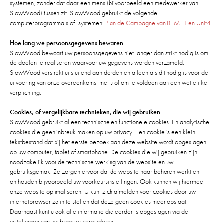
systemen, zonder dat daar een mens (bijvoorbeeld een medewerker van
SlowWood) tussen zit. SlowWood gebruikt de volgende
computerprogramma’s of -systemen:
Plan de Campagne van BEMET en Unit4
Hoe lang we persoonsgegevens bewaren
SlowWood bewaart uw persoonsgegevens niet langer dan strikt nodig is om
de doelen te realiseren waarvoor uw gegevens worden verzameld.
SlowWood verstrekt uitsluitend aan derden en alleen als dit nodig is voor de
uitvoering van onze overeenkomst met u of om te voldoen aan een wettelijke
verplichting.
Cookies, of vergelijkbare technieken, die wij gebruiken
SlowWood gebruikt alleen technische en functionele cookies. En analytische
cookies die geen inbreuk maken op uw privacy. Een cookie is een klein
tekstbestand dat bij het eerste bezoek aan deze website wordt opgeslagen
op uw computer, tablet of smartphone. De cookies die wij gebruiken zijn
noodzakelijk voor de technische werking van de website en uw
gebruiksgemak. Ze zorgen ervoor dat de website naar behoren werkt en
onthouden bijvoorbeeld uw voorkeursinstellingen. Ook kunnen wij hiermee
onze website optimaliseren. U kunt zich afmelden voor cookies door uw
internetbrowser zo in te stellen dat deze geen cookies meer opslaat.
Daarnaast kunt u ook alle informatie die eerder is opgeslagen via de
instellingen van uw browser verwijderen.