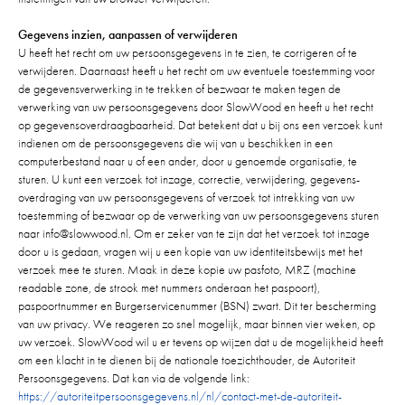
Gegevens inzien, aanpassen of verwijderen
U heeft het recht om uw persoonsgegevens in te zien, te corrigeren of te
verwijderen. Daarnaast heeft u het recht om uw eventuele toestemming voor
de gegevensverwerking in te trekken of bezwaar te maken tegen de
verwerking van uw persoonsgegevens door SlowWood en heeft u het recht
op gegevensoverdraagbaarheid. Dat betekent dat u bij ons een verzoek kunt
indienen om de persoonsgegevens die wij van u beschikken in een
computerbestand naar u of een ander, door u genoemde organisatie, te
sturen. U kunt een verzoek tot inzage, correctie, verwijdering, gegevens-
overdraging van uw persoonsgegevens of verzoek tot intrekking van uw
toestemming of bezwaar op de verwerking van uw persoonsgegevens sturen
naar info@slowwood.nl. Om er zeker van te zijn dat het verzoek tot inzage
door u is gedaan, vragen wij u een kopie van uw identiteitsbewijs met het
verzoek mee te sturen. Maak in deze kopie uw pasfoto, MRZ (machine
readable zone, de strook met nummers onderaan het paspoort),
paspoortnummer en Burgerservicenummer (BSN) zwart. Dit ter bescherming
van uw privacy. We reageren zo snel mogelijk, maar binnen vier weken, op
uw verzoek. SlowWood wil u er tevens op wijzen dat u de mogelijkheid heeft
om een klacht in te dienen bij de nationale toezichthouder, de Autoriteit
Persoonsgegevens. Dat kan via de volgende link:
https://autoriteitpersoonsgegevens.nl/nl/contact-met-de-autoriteit-