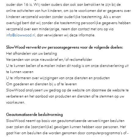
ouder dan 16 is. Wij raden ouders dan ook aan betrokken te zijn bij de
online activiteiten van hun kinderen, om zo te voorkomen dat er gegevens over
kinderen verzameld worden zonder ouderlijke toestemming. Als u ervan
overtuigd bent dat wij zonder die toestemming persoonlijke gegevens hebben
verzameld over een minderjarige, neem dan contact met ons op via
info@slowwood.nl
, dan verwijderen wij deze informatie.
SlowWood verwerkt uw persoonsgegevens voor de volgende doelen:
Het afhandelen van uw betaling
Verzenden van onze nieuwsbrief en/of reclamefolder
U te kunnen bellen of e-mailen indien dit nodig is om onze dienstverlening uit
te kunnen voeren
U te informeren over wijzigingen van onze diensten en producten
Om goederen en diensten bij u af te leveren
SlowWood analyseert uw gedrag op de website om daarmee de website te
verbeteren en het aanbod van producten en diensten af te stemmen op uw
voorkeuren.
Geautomatiseerde besluitvorming
SlowWood neemt op basis van geautomatiseerde verwerkingen besluiten
over zaken die (aanzienlijke) gevolgen kunnen hebben voor personen. Het
gaat hier om besluiten die worden genomen door computerprogramma’s of -