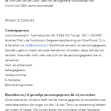
de richtlijnen van het CBM. Lees hier de algemene voorwaarden van
Koninklijke CBM sectie woonmeubel.
PRIVACY & COOKIES
Contactgegevens:
www.slowwood.nl Tsjerkebuorren 40, 9286 GC Twijzel 0511-543981
Annelies Pilat is de Functionaris Gegevensbescherming van SlowWood. Zij is
te bereiken via
info@slowwood.nl
SlowWood verwerkt uw persoonsgegevens
doordat u gebruik maakt van onze diensten en/of omdat u deze zelf aan ons
verstrekt. Hieronder vindt u een overzicht van de persoonsgegevens die wij
verwerken:
Voor- en achternaam
Adresgegevens
Telefoonnummer
E-mailadres
Bankrekeningnummer
Bijzondere en/of gevoelige persoonsgegevens die wij verwerken:
Onze website en/of dienst heeft niet de intentie gegevens te verzamelen over
websitebezoekers die jonger zijn dan 16 jaar. Tenzij ze toestemming hebben
van ouders of voogd. We kunnen echter niet controleren of een bezoeker