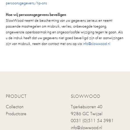
persoonsgegevens/tip-ons
Hoe wij persoonsgegevens beveiligen
SlowWood neemt de bescherming van uw gegevens serieus en neemt
passende maatregelen om misbruik, verlies, onbevoegde toegang,
ongewenste openbaarmaking en ongeoorloofde wijziging tegen te gaan. Als
u de indruk heeft dat uw gegevens niet goed beveiligd zijn of er aanwijzingen
zijn van misbruik, neem dan contact met ons op via
info@slowwood.nl
PRODUCT
SLOWWOOD
Collection
Tsjerkebuorren 40
Productcare
9286 GC Twijzel
0031 (0)511 54 3981
info@slowwood.nl