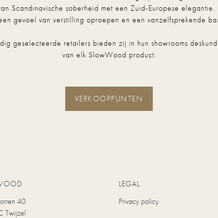
van Scandinavische soberheid met een Zuid-Europese elegantie.
een gevoel van verstilling oproepen en een vanzelfsprekende basi
ig geselecteerde retailers bieden zij in hun showrooms deskundi
van elk SlowWood product.
VERKOOPPUNTEN
WOOD
LEGAL
uorren 40
Privacy policy
 Twijzel