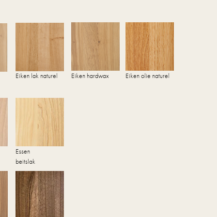
Eiken lak naturel
Eiken hardwax
Eiken olie naturel
Essen
beitslak