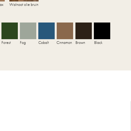
ax
Walnoot olie bruin
Forest
Fog
Cobalt
Cinnamon
Brown
Black