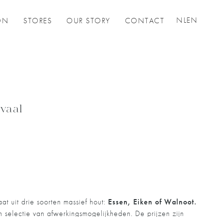
NL
EN
ON
STORES
OUR STORY
CONTACT
Ovaal
t uit drie soorten massief hout:
Essen, Eiken of Walnoot.
n selectie van afwerkingsmogelijkheden. De prijzen zijn