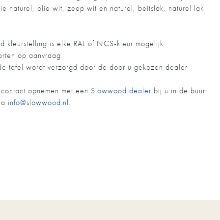
ie naturel, olie wit, zeep wit en naturel, beitslak, naturel lak
leurstelling is elke RAL of NCS-kleur mogelijk
oorten op aanvraag
e tafel wordt verzorgd door de door u gekozen dealer
u contact opnemen met een
Slowwood dealer
bij u in de buurt
via
info@slowwood.nl
.