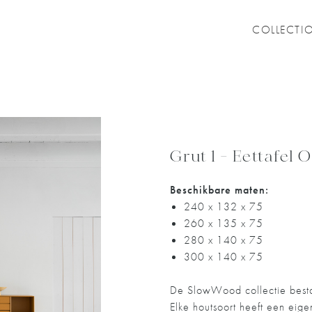
COLLECTI
Grut 1 - Eettafel 
Beschikbare maten:
240 x 132 x 75
260 x 135 x 75
280 x 140 x 75
300 x 140 x 75
De SlowWood collectie bestaa
Elke houtsoort heeft een eige