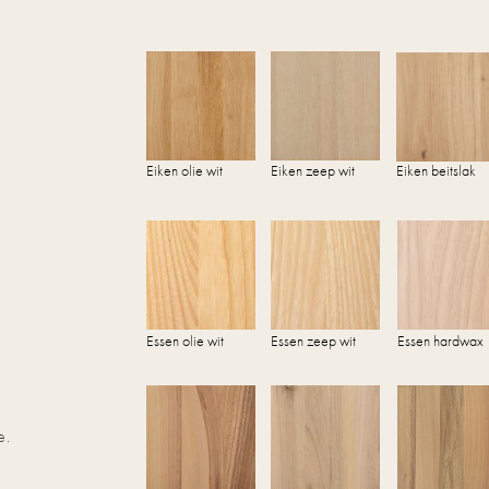
Eiken olie wit
Eiken zeep wit
Eiken beitslak
Essen olie wit
Essen zeep wit
Essen hardwax
e.