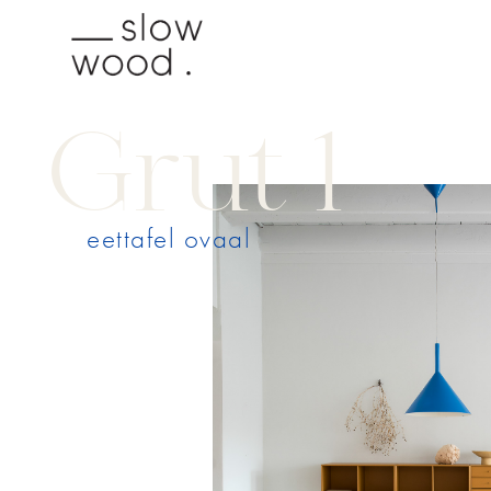
Grut 1
eettafel ovaal