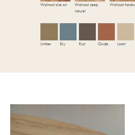
Walnoot olie wit
Walnoot zeep
Walnoot hardw
naturel
Umber
Sky
Rust
Oxide
Loam